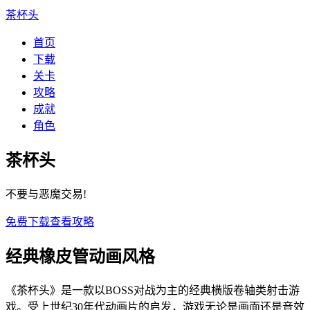
茶杯头
首页
下载
关卡
攻略
成就
角色
茶杯头
不要与恶魔交易!
免费下载
查看攻略
经典橡皮管动画风格
《茶杯头》是一款以BOSS对战为主的经典横版卷轴类射击游
戏。受上世纪30年代动画片的启发，游戏无论是画面还是音效